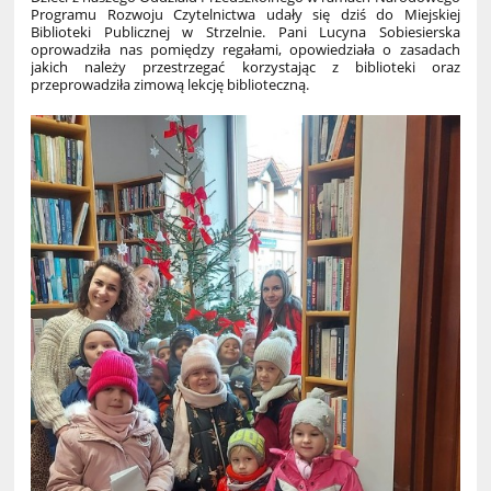
Programu Rozwoju Czytelnictwa uda
ł
y si
ę
dzi
ś
do Miejskiej
Biblioteki Publicznej w Strzelnie. Pani Lucyna Sobiesierska
oprowadzi
ł
a nas pomi
ę
dzy rega
ł
ami, opowiedzia
ł
a o zasadach
jakich nale
ż
y przestrzega
ć
korzystaj
ą
c z biblioteki oraz
przeprowadzi
ł
a zimow
ą
lekcj
ę
biblioteczn
ą
.