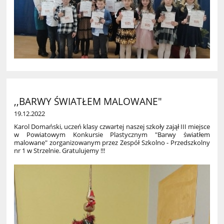
,,BARWY ŚWIATŁEM MALOWANE"
19.12.2022
Karol Doma
ń
ski, ucze
ń
klasy czwartej naszej szko
ł
y zaj
ął
III miejsce
w Powiatowym Konkursie Plastycznym "Barwy
ś
wiat
ł
em
malowane" zorganizowanym przez Zespó
ł
Szkolno - Przedszkolny
nr 1 w Strzelnie. Gratulujemy !!!