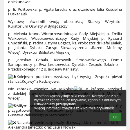
opiekunowie
p. E. Politowska, p. Agata Jarecka oraz uczniowie Julia Kościelna
i Oskar Bąk.
Wystawę uświetnili swoją obecnością Starszy Wizytator
Kuratorium Oświaty w Bydgoszczy
p. Melania Kranc, Wiceprzewodnicząca Rady Miejskiej p. Emilia
Walkowiak, Wiceprzewodniczący Rady Miejskiej p. Ryszard
Chudziński, p. radna Justyna Bogacz, ks. Proboszcz dr Rafał Białek,
p. Jolanta Dybała, Zarząd Stowarzyszenia „Razem Możemy
Więcej”, Dyrektor Biblioteki Miejskiej
p. Jarosław Gębala, Kierownik Środowiskowego Domu
Samopomocy p. Ewa Jaroszewska, Dyrektor Zespołu Szkolno –
Przedszkolnego nr 2 p. Jarosław Kaniasty.
Kolejnym punktem wystawy był występ Zespołu pieśni
i tańca „Kujawy” z Radziejowa.
Nie zabrakło również Św. Mikołaja
, o którego przyjazd
z dalekiej Laponii zadbało Stowarzyszenie „Razem Możemy
Ta strona wykorzystuje pliki cookies. Korzystając z niej 
Więcej”.
wyrażasz zgodę na ich używanie, zgodnie z aktualnymi 
ustawieniami przeglądarki.

Miłym zaskoczeniem był również jubileuszowy tort, który
Więcej informacji znajdziesz w 
Polityce prywatności
.
przygotowała Rada Rodziców przy Szkole Podstawowej im.
Gustawa Zielińskiego w Markowicach.
OK
Na zakończenie zaśpiewały dla wszystkich uczennice kl. V –
Aleksandra Janeczko oraz Laura Nowak.