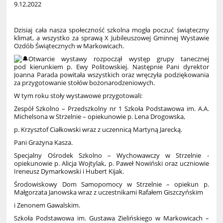
9.12.2022
Dzisiaj cała nasza społeczność szkolna mogła poczuć świąteczny
klimat, a wszystko za sprawą X Jubileuszowej Gminnej Wystawie
Ozdób Świątecznych w Markowicach.
Otwarcie wystawy rozpoczął występ grupy tanecznej
pod kierunkiem p. Ewy Politowskiej. Następnie Pani dyrektor
Joanna Parada powitała wszystkich oraz wręczyła podziękowania
za przygotowanie stołów bożonarodzeniowych.
W tym roku stoły wystawowe przygotowali:
Zespół Szkolno – Przedszkolny nr 1 Szkoła Podstawowa im. A.A.
Michelsona w Strzelnie – opiekunowie p. Lena Drogowska,
p. Krzysztof Ciałkowski wraz z uczennicą Martyną Jarecką.
Pani Grażyna Kasza.
Specjalny Ośrodek Szkolno – Wychowawczy w Strzelnie -
opiekunowie p. Alicja Wojtylak, p. Paweł Nowiński oraz uczniowie
Ireneusz Dymarkowski i Hubert Kijak.
Środowiskowy Dom Samopomocy w Strzelnie – opiekun p.
Małgorzata Janowska wraz z uczestnikami Rafałem Giszczyńskim
i Zenonem Gawalskim.
Szkoła Podstawowa im. Gustawa Zielińskiego w Markowicach –