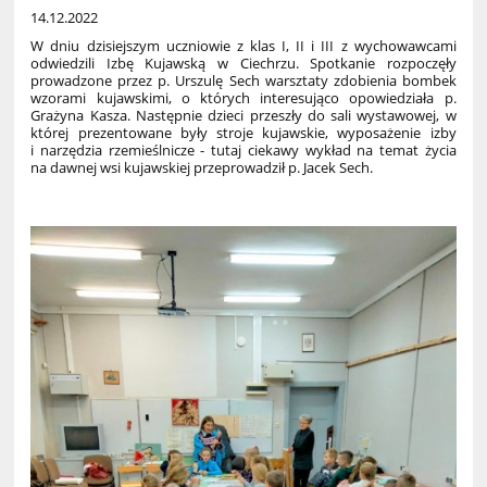
14.12.2022
W dniu dzisiejszym uczniowie z klas I, II i III z wychowawcami
odwiedzili Izbę Kujawską w Ciechrzu. Spotkanie rozpoczęły
prowadzone przez p. Urszulę Sech warsztaty zdobienia bombek
wzorami kujawskimi, o których interesująco opowiedziała p.
Grażyna Kasza. Następnie dzieci przeszły do sali wystawowej, w
której prezentowane były stroje kujawskie, wyposażenie izby
i narzędzia rzemieślnicze - tutaj ciekawy wykład na temat życia
na dawnej wsi kujawskiej przeprowadził p. Jacek Sech.