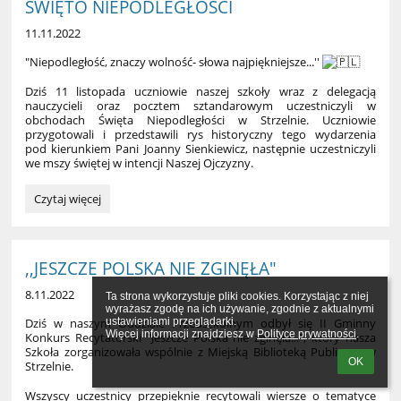
ŚWIĘTO NIEPODLEGŁOŚCI
11.11.2022
"Niepodległość, znaczy wolność- słowa najpiękniejsze...''
Dziś 11 listopada uczniowie naszej szkoły wraz z delegacją
nauczycieli oraz pocztem sztandarowym uczestniczyli w
obchodach Święta Niepodległości w Strzelnie. Uczniowie
przygotowali i przedstawili rys historyczny tego wydarzenia
pod kierunkiem Pani Joanny Sienkiewicz, następnie uczestniczyli
we mszy świętej w intencji Naszej Ojczyzny.
ŚWIĘTO
Czytaj więcej
NIEPODLEGŁOŚCI:
,,JESZCZE POLSKA NIE ZGINĘŁA"
8.11.2022
Ta strona wykorzystuje pliki cookies. Korzystając z niej 
wyrażasz zgodę na ich używanie, zgodnie z aktualnymi 
ustawieniami przeglądarki.

Dziś w naszym Oddziale Przedszkolnym odbył się II Gminny
Więcej informacji znajdziesz w 
Polityce prywatności
.
Konkurs Recytatorski "Jeszcze Polska nie zginęła...", który nasza
Szkoła zorganizowała wspólnie z Miejską Biblioteką Publiczną w
OK
Strzelnie.
Wszyscy uczestnicy przepięknie recytowali wiersze o tematyce