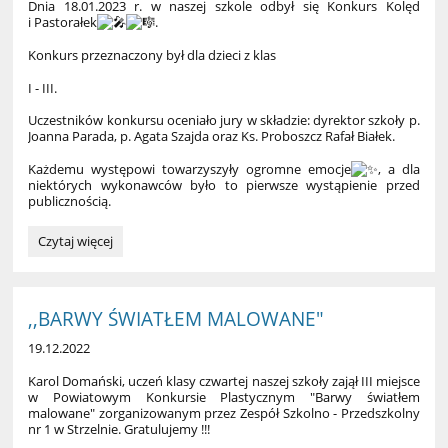
Dnia 18.01.2023 r. w naszej szkole odbył się Konkurs Kolęd
i Pastorałek
.
Konkurs przeznaczony był dla dzieci z klas
I - III.
Uczestników konkursu oceniało jury w składzie: dyrektor szkoły p.
Joanna Parada, p. Agata Szajda oraz Ks. Proboszcz Rafał Białek.
Każdemu występowi towarzyszyły ogromne emocje
, a dla
niektórych wykonawców było to pierwsze wystąpienie przed
publicznością.
Konkurs
Czytaj więcej
Kolęd
i
Pastorałek.:
,,BARWY ŚWIATŁEM MALOWANE"
19.12.2022
Karol Doma
ń
ski, ucze
ń
klasy czwartej naszej szko
ł
y zaj
ął
III miejsce
w Powiatowym Konkursie Plastycznym "Barwy
ś
wiat
ł
em
malowane" zorganizowanym przez Zespó
ł
Szkolno - Przedszkolny
nr 1 w Strzelnie. Gratulujemy !!!