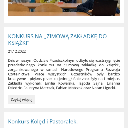
KONKURS NA ,,ZIMOWĄ ZAKŁADKĘ DO
KSIĄŻKI"
21.12,2022
Dziś w naszym Oddziale Przedszkolnym odbyło się rozstrzygnięcie
przedszkolnego konkursu na "Zimową zakładkę do książki",
zorganizowanego w ramach Narodowego Programu Rozwoju
Czytelnictwa. Prace wszystkich uczestników były bardzo
kreatywne i piękne, przez co jednogłośnie zasłużyły na I miejsce.
Zakładki wykonali: Emilia Kowalska, Jagoda Sajna, Lilianna
Dziedzic, Faustyna Matczak, Fabian Matczak oraz Natan Ligocki.
KONKURS
Czytaj więcej
NA
,,ZIMOWĄ
ZAKŁADKĘ
DO
Konkurs Kolęd i Pastorałek.
KSIĄŻKI":