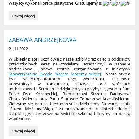
Wszyscy wykonali prace plastyczne. Gratulujemy !!!
KONKURS
Czytaj więcej
HISTORYCZNO-
PLASTYCZNY:
ZABAWA ANDRZEJKOWA
21.11.2022
W ubiegły piątek uczniowie z naszej szkoły oraz dzieci z oddziałów
przedszkolnych wraz nauczycielami uczestniczyli w zabawie
andrzejkowej. Zabawa została zorganizowana z inicjatywy
Stowarzyszenie Zwykłe "Razem Możemy Więcej"
. Nasza szkoła
była współorganizatorem tego wydarzenia. Uczniowie
uczestniczyli w konkursach, zabawach oraz wróżbach
andrzejkowych. Serdecznie dziękujemy za przybycie gościom Pani
Poseł Ewie Kozaneckiej, Burmistrzowi Strzelna Dariuszowi
Chudzińskiemu oraz Panu Staroście Tomaszowi Krzesińskiemu.
Cieszymy się bardzo i jednocześnie dziękujemy Stowarzyszeniu
"Razem Możemy Więcej" za przekazane do biblioteki szkolnej
książki i gry planszowe na świetlicę szkolną i liczymy na dalszą
współpracę.
ZABAWA
Czytaj więcej
ANDRZEJKOWA: