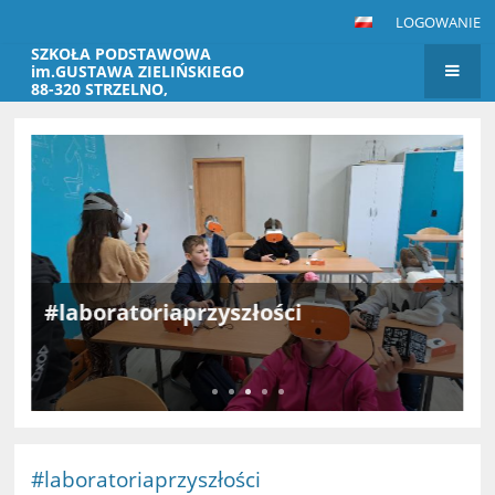
LOGOWANIE
SZKOŁA PODSTAWOWA
im.GUSTAWA ZIELIŃSKIEGO
88-320 STRZELNO,
MARKOWICE 28
STRONA
GŁÓWNA
#laboratoriaprzyszłości
Gogle VR na zajęciach z wychowawcą, kółku informatycznym i
zajęciach świetlicowych.
#laboratoriaprzyszłości