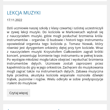
LEKCJA MUZYKI
17.11.2022
Dzi
ś
uczniowie naszej szko
ł
y z klasy czwartej i szóstej uczestniczyli
w
ż
ywej lekcji muzyki. Do ko
ś
cio
ł
a w Markowicach wybrali si
ę
z nauczycielem muzyki, gdzie mogli pos
ł
ucha
ć
brzmienia króla
instrumentów – organów. O budowie i historii tego instrumentu
opowiedzia
ł
organista tego ko
ś
cio
ł
a p. Tomasz Nowak, który
równie
ż
jest dyrygentem orkiestry d
ę
tej przy tym ko
ś
ciele. Wraz
z nauczycielem muzyki Krzysztofem Cia
ł
kowskim zagrali krótki
koncert, prezentuj
ą
c brzmienie tego
instrumentu w pe
ł
nej krasie.
Po wyst
ę
pie m
ł
odzie
ż
mog
ł
a tak
ż
e obejrze
ć
i wys
ł
ucha
ć
brzmienia
instrumentów d
ę
tych. Uczniowie zostali zaproszeni przez
kapelmistrza do gry w jego orkiestrze. Zach
ę
ceni do muzykowania
mogli zagra
ć
tak
ż
e na instrumentach d
ę
tych. Zabawa muzyczna
by
ł
a przednia, akustyka ko
ś
cio
ł
a wspaniale roznosi
ł
a d
ź
wi
ę
ki
tr
ą
bek, puzonów i rogów. Wielu odkry
ł
o w sobie predyspozycje
i talent do muzykow
LEKCJA
Czytaj więcej
MUZYKI: