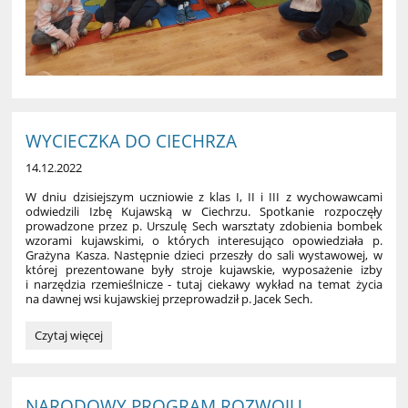
WYCIECZKA DO CIECHRZA
14.12.2022
W dniu dzisiejszym uczniowie z klas I, II i III z wychowawcami
odwiedzili Izbę Kujawską w Ciechrzu. Spotkanie rozpoczęły
prowadzone przez p. Urszulę Sech warsztaty zdobienia bombek
wzorami kujawskimi, o których interesująco opowiedziała p.
Grażyna Kasza. Następnie dzieci przeszły do sali wystawowej, w
której prezentowane były stroje kujawskie, wyposażenie izby
i narzędzia rzemieślnicze - tutaj ciekawy wykład na temat życia
na dawnej wsi kujawskiej przeprowadził p. Jacek Sech.
WYCIECZKA
Czytaj więcej
DO
CIECHRZA:
NARODOWY PROGRAM ROZWOJU