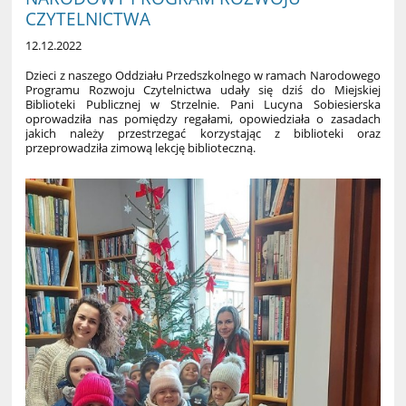
CZYTELNICTWA
12.12.2022
Dzieci z naszego Oddzia
ł
u Przedszkolnego w ramach Narodowego
Programu Rozwoju Czytelnictwa uda
ł
y si
ę
dzi
ś
do Miejskiej
Biblioteki Publicznej w Strzelnie. Pani Lucyna Sobiesierska
oprowadzi
ł
a nas pomi
ę
dzy rega
ł
ami, opowiedzia
ł
a o zasadach
jakich nale
ż
y przestrzega
ć
korzystaj
ą
c z biblioteki oraz
przeprowadzi
ł
a zimow
ą
lekcj
ę
biblioteczn
ą
.