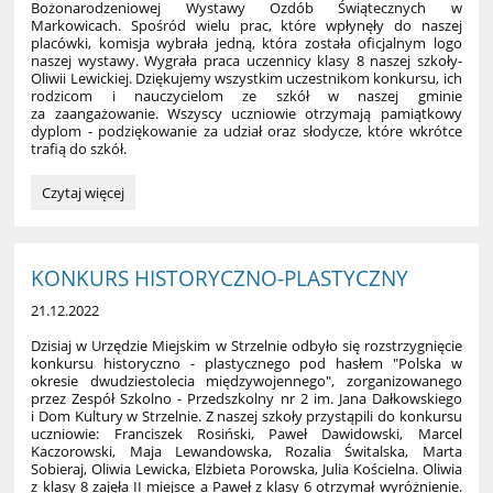
Bożonarodzeniowej Wystawy Ozdób Świątecznych w
Markowicach. Spośród wielu prac, które wpłynęły do naszej
placówki, komisja wybrała jedną, która została oficjalnym logo
naszej wystawy. Wygrała praca uczennicy klasy 8 naszej szkoły-
Oliwii Lewickiej. Dziękujemy wszystkim uczestnikom konkursu, ich
rodzicom i nauczycielom ze szkół w naszej gminie
za zaangażowanie. Wszyscy uczniowie otrzymają pamiątkowy
dyplom - podziękowanie za udział oraz słodycze, które wkrótce
trafią do szkół.
KONKURS
Czytaj więcej
NA
LOGO
BOŻONARODZENIOWEJ
WYSTAWY
KONKURS HISTORYCZNO-PLASTYCZNY
OZDÓB
21.12.2022
ŚWIĄTECZNYCH:
Dzisiaj w Urzędzie Miejskim w Strzelnie odbyło się rozstrzygnięcie
konkursu historyczno - plastycznego pod hasłem "Polska w
okresie dwudziestolecia międzywojennego", zorganizowanego
przez Zespół Szkolno - Przedszkolny nr 2 im. Jana Dałkowskiego
i Dom Kultury w Strzelnie. Z naszej szkoły przystąpili do konkursu
uczniowie: Franciszek Rosiński, Paweł Dawidowski, Marcel
Kaczorowski, Maja Lewandowska, Rozalia Świtalska, Marta
Sobieraj, Oliwia Lewicka, Elżbieta Porowska, Julia Kościelna. Oliwia
z klasy 8 zajęła II miejsce a Paweł z klasy 6 otrzymał wyróżnienie.