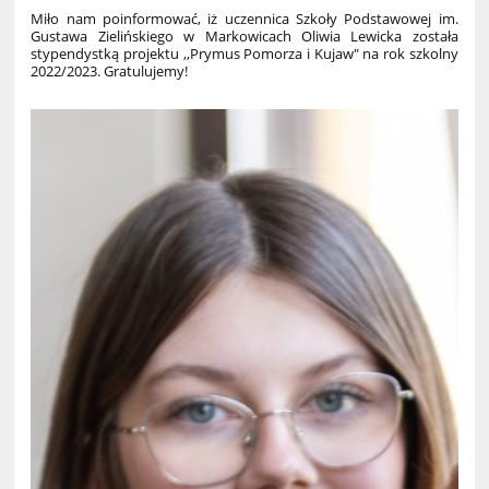
Mi
ł
o nam poinformowa
ć
, i
ż
uczennica Szko
ł
y Podstawowej im.
Gustawa Zieli
ń
skiego w Markowicach Oliwia Lewicka zosta
ł
a
stypendystk
ą
projektu ,,Prymus Pomorza i Kujaw" na rok szkolny
2022/2023. Gratulujemy!