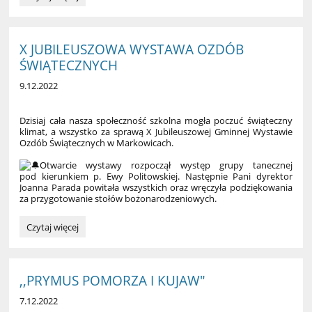
PROGRAM
ROZWOJU
CZYTELNICTWA:
X JUBILEUSZOWA WYSTAWA OZDÓB
ŚWIĄTECZNYCH
9.12.2022
Dzisiaj cała nasza społeczność szkolna mogła poczuć świąteczny
klimat, a wszystko za sprawą X Jubileuszowej Gminnej Wystawie
Ozdób Świątecznych w Markowicach.
Otwarcie wystawy rozpoczął występ grupy tanecznej
pod kierunkiem p. Ewy Politowskiej. Następnie Pani dyrektor
Joanna Parada powitała wszystkich oraz wręczyła podziękowania
za przygotowanie stołów bożonarodzeniowych.
X
Czytaj więcej
JUBILEUSZOWA
WYSTAWA
OZDÓB
ŚWIĄTECZNYCH
,,PRYMUS POMORZA I KUJAW"
:
7.12.2022