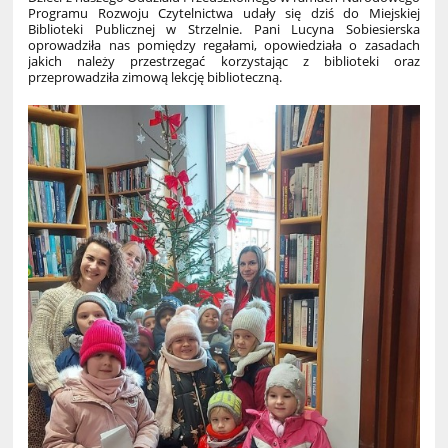
Programu Rozwoju Czytelnictwa uda
ł
y si
ę
dzi
ś
do Miejskiej
Biblioteki Publicznej w Strzelnie. Pani Lucyna Sobiesierska
oprowadzi
ł
a nas pomi
ę
dzy rega
ł
ami, opowiedzia
ł
a o zasadach
jakich nale
ż
y przestrzega
ć
korzystaj
ą
c z biblioteki oraz
przeprowadzi
ł
a zimow
ą
lekcj
ę
biblioteczn
ą
.