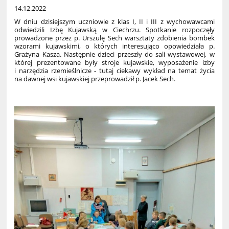
14.12.2022
W dniu dzisiejszym uczniowie z klas I, II i III z wychowawcami
odwiedzili Izbę Kujawską w Ciechrzu. Spotkanie rozpoczęły
prowadzone przez p. Urszulę Sech warsztaty zdobienia bombek
wzorami kujawskimi, o których interesująco opowiedziała p.
Grażyna Kasza. Następnie dzieci przeszły do sali wystawowej, w
której prezentowane były stroje kujawskie, wyposażenie izby
i narzędzia rzemieślnicze - tutaj ciekawy wykład na temat życia
na dawnej wsi kujawskiej przeprowadził p. Jacek Sech.