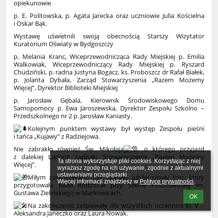
opiekunowie
p. E. Politowska, p. Agata Jarecka oraz uczniowie Julia Kościelna
i Oskar Bąk.
Wystawę uświetnili swoją obecnością Starszy Wizytator
Kuratorium Oświaty w Bydgoszczy
p. Melania Kranc, Wiceprzewodnicząca Rady Miejskiej p. Emilia
Walkowiak, Wiceprzewodniczący Rady Miejskiej p. Ryszard
Chudziński, p. radna Justyna Bogacz, ks. Proboszcz dr Rafał Białek,
p. Jolanta Dybała, Zarząd Stowarzyszenia „Razem Możemy
Więcej”, Dyrektor Biblioteki Miejskiej
p. Jarosław Gębala, Kierownik Środowiskowego Domu
Samopomocy p. Ewa Jaroszewska, Dyrektor Zespołu Szkolno –
Przedszkolnego nr 2 p. Jarosław Kaniasty.
Kolejnym punktem wystawy był występ Zespołu pieśni
i tańca „Kujawy” z Radziejowa.
Nie zabrakło również Św. Mikołaja
, o którego przyjazd
z dalekiej Laponii zadbało Stowarzyszenie „Razem Możemy
Ta strona wykorzystuje pliki cookies. Korzystając z niej 
Więcej”.
wyrażasz zgodę na ich używanie, zgodnie z aktualnymi 
ustawieniami przeglądarki.

Miłym zaskoczeniem był również jubileuszowy tort, który
Więcej informacji znajdziesz w 
Polityce prywatności
.
przygotowała Rada Rodziców przy Szkole Podstawowej im.
Gustawa Zielińskiego w Markowicach.
OK
Na zakończenie zaśpiewały dla wszystkich uczennice kl. V –
Aleksandra Janeczko oraz Laura Nowak.