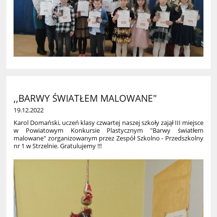
,,BARWY ŚWIATŁEM MALOWANE"
19.12.2022
Karol Doma
ń
ski, ucze
ń
klasy czwartej naszej szko
ł
y zaj
ął
III miejsce
w Powiatowym Konkursie Plastycznym "Barwy
ś
wiat
ł
em
malowane" zorganizowanym przez Zespó
ł
Szkolno - Przedszkolny
nr 1 w Strzelnie. Gratulujemy !!!