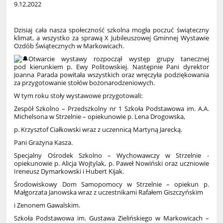
9.12.2022
Dzisiaj cała nasza społeczność szkolna mogła poczuć świąteczny
klimat, a wszystko za sprawą X Jubileuszowej Gminnej Wystawie
Ozdób Świątecznych w Markowicach.
Otwarcie wystawy rozpoczął występ grupy tanecznej
pod kierunkiem p. Ewy Politowskiej. Następnie Pani dyrektor
Joanna Parada powitała wszystkich oraz wręczyła podziękowania
za przygotowanie stołów bożonarodzeniowych.
W tym roku stoły wystawowe przygotowali:
Zespół Szkolno – Przedszkolny nr 1 Szkoła Podstawowa im. A.A.
Michelsona w Strzelnie – opiekunowie p. Lena Drogowska,
p. Krzysztof Ciałkowski wraz z uczennicą Martyną Jarecką.
Pani Grażyna Kasza.
Specjalny Ośrodek Szkolno – Wychowawczy w Strzelnie -
opiekunowie p. Alicja Wojtylak, p. Paweł Nowiński oraz uczniowie
Ireneusz Dymarkowski i Hubert Kijak.
Środowiskowy Dom Samopomocy w Strzelnie – opiekun p.
Małgorzata Janowska wraz z uczestnikami Rafałem Giszczyńskim
i Zenonem Gawalskim.
Szkoła Podstawowa im. Gustawa Zielińskiego w Markowicach –